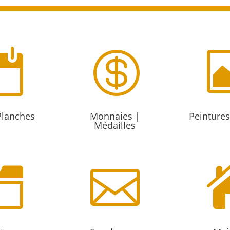


Planches
Monnaies |
Peintures
Médailles
n
