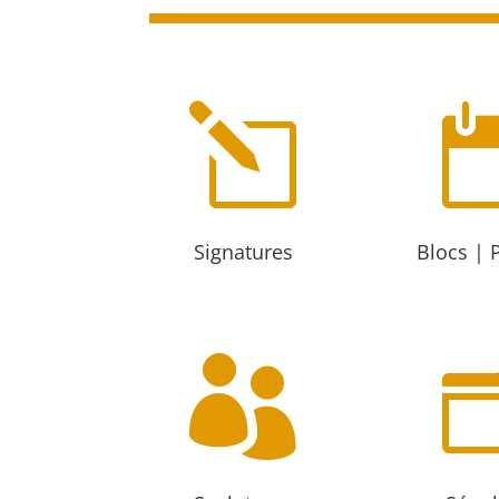
l
Signatures
Blocs | 
