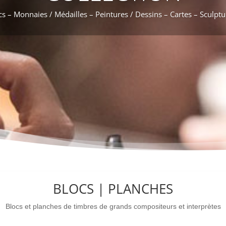
cs – Monnaies / Médailles – Peintures / Dessins – Cartes – Sculpt
BLOCS | PLANCHES
Blocs et planches de timbres de grands compositeurs et interprètes