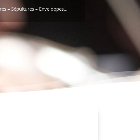
ures – Sépultures – Enveloppes…