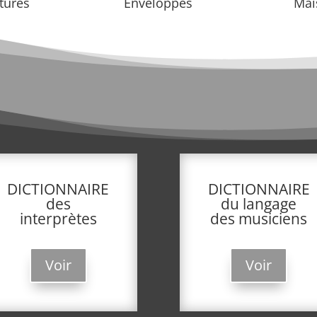
tures
Enveloppes
Mai
DICTIONNAIRE
DICTIONNAIRE
des
du langage
interprètes
des musiciens
Voir
Voir