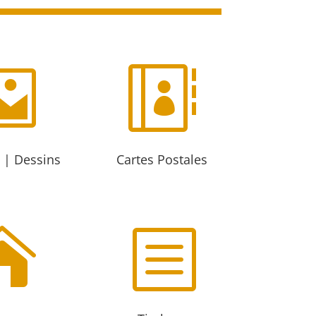


 | Dessins
Cartes Postales

b