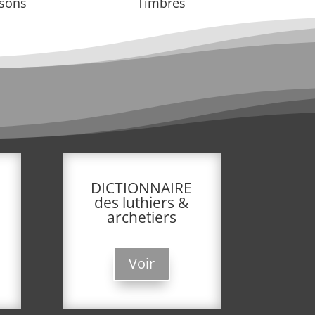
sons
Timbres
DICTIONNAIRE
des luthiers &
archetiers
Voir