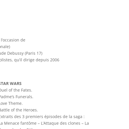
 l’occasion de
onale)
ude Debussy (Paris 17)
listes, qu’il dirige depuis 2006
STAR WARS
Duel of the Fates.
Padme’s Funerals.
Love Theme.
Battle of the Heroes.
Extraits des 3 premiers épisodes de la saga :
La Menace fantôme – L’Attaque des clones – La