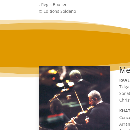
: Régis Boulier
© Editions Soldano
Me
RAVE
Tzig
Sonat
Chris
KHA
Conce
Arran