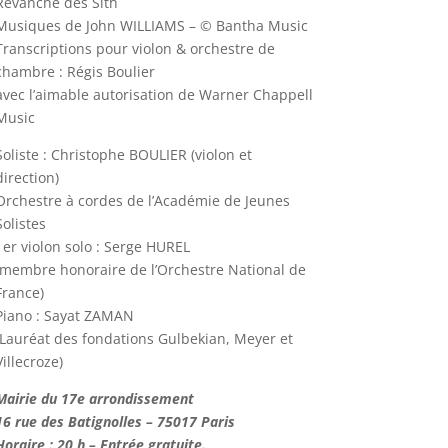
Revanche des Sith
Musiques de John WILLIAMS – © Bantha Music
Transcriptions pour violon & orchestre de
chambre : Régis Boulier
avec l’aimable autorisation de Warner Chappell
Music
Soliste : Christophe BOULIER (violon et
direction)
Orchestre à cordes de l’Académie de Jeunes
Solistes
1er violon solo : Serge HUREL
(membre honoraire de l’Orchestre National de
France)
Piano : Sayat ZAMAN
(Lauréat des fondations Gulbekian, Meyer et
Villecroze)
Mairie du 17e arrondissement
16 rue des Batignolles – 75017 Paris
Horaire : 20 h – Entrée gratuite.